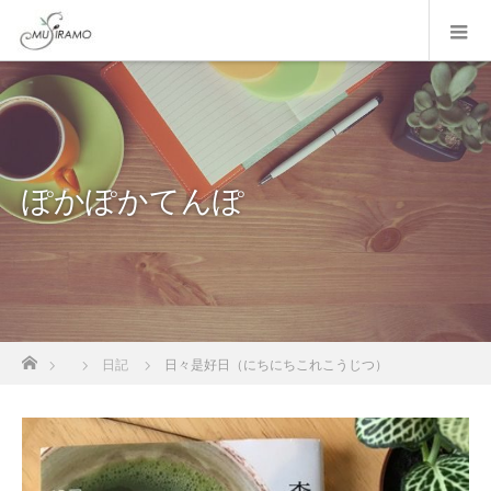
ぽかぽかてんぽ
ホーム
日記
日々是好日（にちにちこれこうじつ）