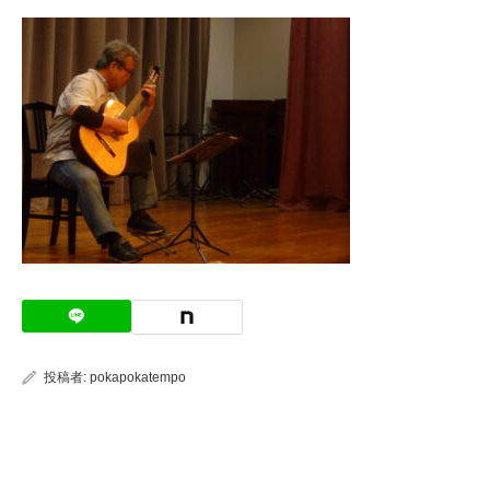
投稿者:
pokapokatempo