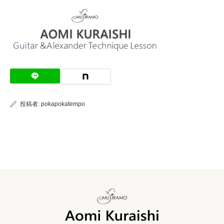
投稿者:
pokapokatempo