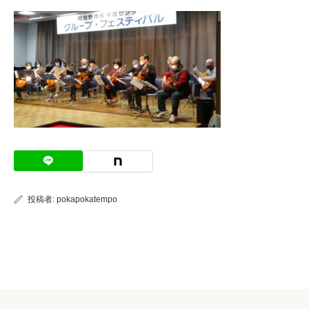
投稿者:
pokapokatempo