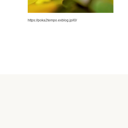
https://poka2tempo.exblog.jp/i0/