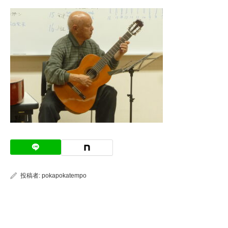
投稿者:
pokapokatempo