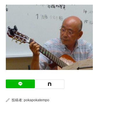
投稿者:
pokapokatempo