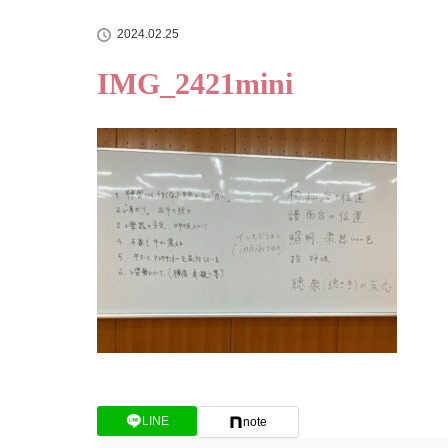
2024.02.25
IMG_2421mini
LINE
note