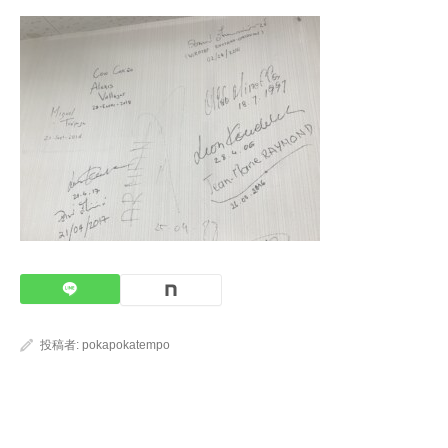
投稿者:
pokapokatempo