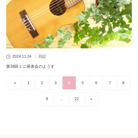
2024.11.24
日記
第34回ミニ発表会のようす
«
1
2
3
4
5
6
7
8
9
…
22
»