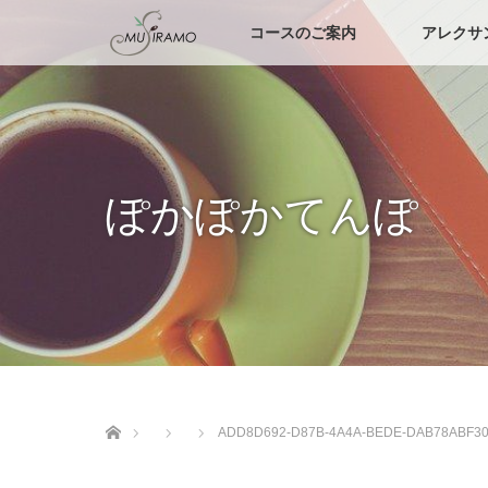
コースのご案内
アレクサ
ぽかぽかてんぽ
ホーム
ADD8D692-D87B-4A4A-BEDE-DAB78ABF3