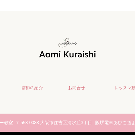
講師の紹介
お問合せ
レッスン
ー教室
〒558-0033 大阪市住吉区清水丘3丁目
阪堺電車あびこ道