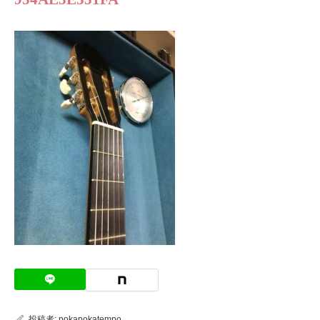
投稿者:
pokapokatempo