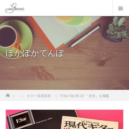
ぽかぽかてんぽ
ホーム
ギター基礎講座
F.Sor Op.35-22 「月光」を掲載