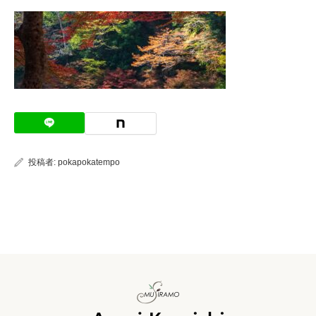
投稿者:
pokapokatempo